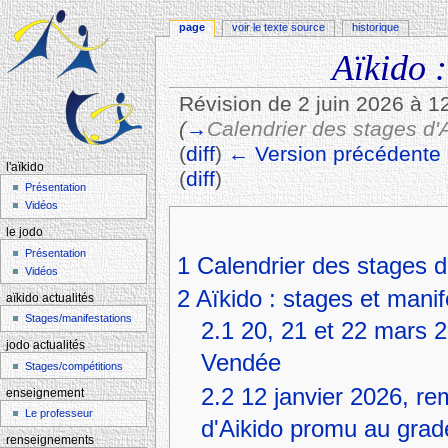
page
voir le texte source
historique
Aïkido :
Révision de 2 juin 2026 à 1
(
→
Calendrier des stages d'
(
diff
)
← Version précédente
l'aïkido
(
diff
)
Présentation
Aller à :
navigation
,
rechercher
Vidéos
le jodo
Présentation
1
Calendrier des stages d
Vidéos
2
Aïkido : stages et manif
aïkido actualités
Stages/manifestations
2.1
20, 21 et 22 mars 2
jodo actualités
Vendée
Stages/compétitions
2.2
12 janvier 2026, re
enseignement
Le professeur
d'Aikido promu au grad
renseignements