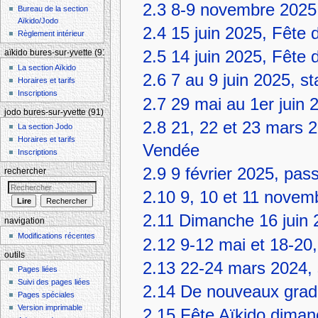
2.3
8-9 novembre 2025,
Bureau de la section
Aïkido/Jodo
2.4
15 juin 2025, Fête 
Règlement intérieur
2.5
14 juin 2025, Fête 
aïkido bures-sur-yvette (91)
La section Aïkido
2.6
7 au 9 juin 2025, st
Horaires et tarifs
Inscriptions
2.7
29 mai au 1er juin 
jodo bures-sur-yvette (91)
2.8
21, 22 et 23 mars 2
La section Jodo
Horaires et tarifs
Vendée
Inscriptions
2.9
9 février 2025, pas
rechercher
2.10
9, 10 et 11 novem
2.11
Dimanche 16 juin 2
navigation
Modifications récentes
2.12
9-12 mai et 18-20,
outils
2.13
22-24 mars 2024, 
Pages liées
Suivi des pages liées
2.14
De nouveaux grade
Pages spéciales
Version imprimable
2.15
Fête Aïkido diman