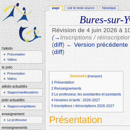
page
voir le texte source
historique
Bures-sur-Yv
Révision de 4 juin 2026 à 1
(
→
Inscriptions / réinscript
(
diff
)
← Version précédente
l'aïkido
(
diff
)
Présentation
Aller à :
navigation
,
rechercher
Vidéos
le jodo
Présentation
Sommaire
[
masquer
]
Vidéos
1
Présentation
aïkido actualités
2
Renseignements
Stages/manifestations
3
Le professeur, les assistantes et assistants
4
Horaires et tarifs : 2026-2027
jodo actualités
5
Inscriptions / réinscriptions 2026-2027
Stages/compétitions
enseignement
Présentation
Le professeur
renseignements