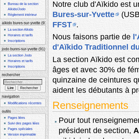
Notre club d'Aïkido est 
Bureau de la section
Aïkido/Jodo
Bures-sur-Yvette
(USBY
Règlement intérieur
FFST
.
aïkido bures-sur-yvette (91)
La section Aïkido
Nous faisons partie de
l
Horaires et tarifs
Inscriptions
d'Aïkido Traditionnel d
jodo bures-sur-yvette (91)
La section Jodo
La section Aïkido est co
Horaires et tarifs
Inscriptions
âges et avec 30% de fé
rechercher
quinzaine de ceintures qu
aident les débutants à p
navigation
Renseignements
Modifications récentes
outils
Pages liées
Pour tout renseignement
Suivi des pages liées
président de section,
A
Pages spéciales
Version imprimable