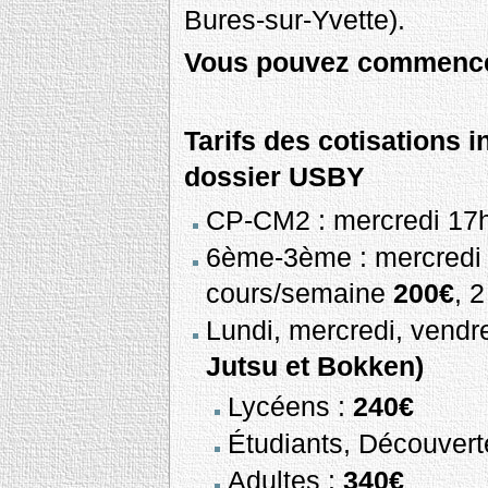
Bures-sur-Yvette).
Vous pouvez commence
Tarifs des cotisations in
dossier USBY
CP-CM2 : mercredi 17
6ème-3ème : mercredi
cours/semaine
200€
, 
Lundi, mercredi, vend
Jutsu et Bokken)
Lycéens :
240€
Étudiants, Découvert
Adultes :
340€