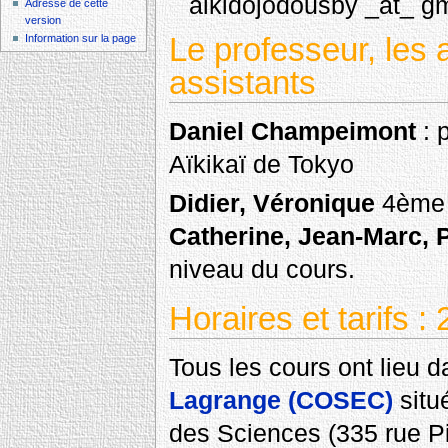
aikidojodousby _at_ g
Adresse de cette
version
Le professeur, les 
Information sur la page
assistants
Daniel Champeimont
: 
Aïkikaï de Tokyo
Didier, Véronique
4ème 
Catherine, Jean-Marc, P
niveau du cours.
Horaires et tarifs 
Tous les cours ont lieu 
Lagrange (COSEC)
situ
des Sciences (335 rue P