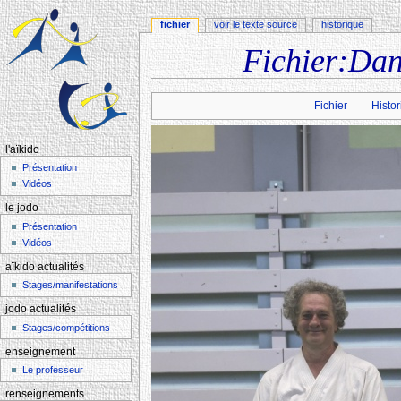
fichier
voir le texte source
historique
Fichier:Dan
Aller à :
navigation
,
rechercher
Fichier
Histor
l'aïkido
Présentation
Vidéos
le jodo
Présentation
Vidéos
aïkido actualités
Stages/manifestations
jodo actualités
Stages/compétitions
enseignement
Le professeur
renseignements