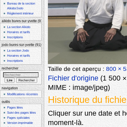
Bureau de la section
Aïkido/Jodo
Règlement intérieur
aïkido bures-sur-yvette (91)
La section Aïkido
Horaires et tarifs
Inscriptions
jodo bures-sur-yvette (91)
La section Jodo
Horaires et tarifs
Inscriptions
Taille de cet aperçu :
800 × 5
rechercher
Fichier d'origine
‎
(1 500 × 
MIME :
image/jpeg
)
navigation
Modifications récentes
Historique du fichie
outils
Pages liées
Cliquer sur une date et heu
Suivi des pages liées
Pages spéciales
moment-là.
Version imprimable