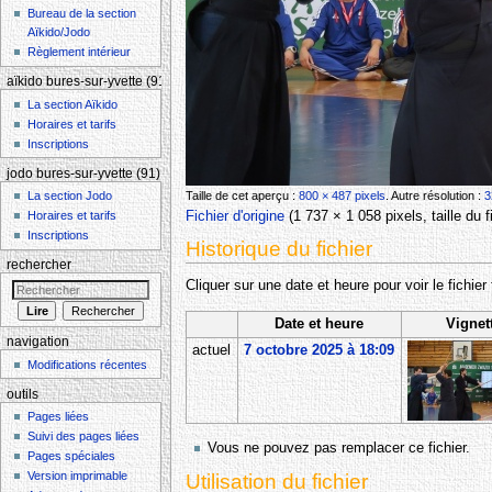
Bureau de la section
Aïkido/Jodo
Règlement intérieur
aïkido bures-sur-yvette (91)
La section Aïkido
Horaires et tarifs
Inscriptions
jodo bures-sur-yvette (91)
La section Jodo
Taille de cet aperçu :
800 × 487 pixels
.
Autre résolution :
3
Horaires et tarifs
Fichier d'origine
‎
(1 737 × 1 058 pixels, taille du
Inscriptions
Historique du fichier
rechercher
Cliquer sur une date et heure pour voir le fichier 
Date et heure
Vignet
navigation
actuel
7 octobre 2025 à 18:09
Modifications récentes
outils
Pages liées
Suivi des pages liées
Vous ne pouvez pas remplacer ce fichier.
Pages spéciales
Version imprimable
Utilisation du fichier