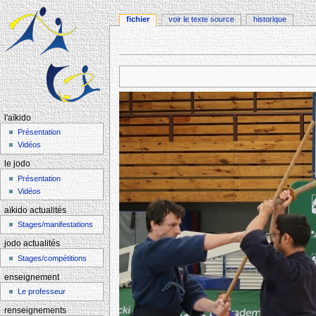
fichier
voir le texte source
historique
Aller à :
navigation
,
rechercher
l'aïkido
Présentation
Vidéos
le jodo
Présentation
Vidéos
aïkido actualités
Stages/manifestations
jodo actualités
Stages/compétitions
enseignement
Le professeur
renseignements