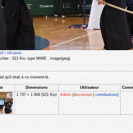
20 × 195 pixels
.
 fichier : 521 Kio, type MIME :
image/jpeg
)
tel qu'il était à ce moment-là.
te
Dimensions
Utilisateur
Comm
1 737 × 1 058
(521 Kio)
Admin
(
discussion
|
contributions
)