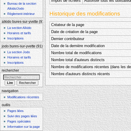
Import de fichiers
Autoriser tous les utilisateu
Bureau de la section
Aïkido/Jodo
Historique des modifications
Règlement intérieur
aïkido bures-sur-yvette (91)
Créateur de la page
La section Aïkido
Date de création de la page
Horaires et tarifs
Inscriptions
Dernier contributeur
Date de la dernière modification
jodo bures-sur-yvette (91)
La section Jodo
Nombre total de modifications
Horaires et tarifs
Nombre total d'auteurs distincts
Inscriptions
Nombre de modifications récentes (dans les der
rechercher
Nombre d'auteurs distincts récents
navigation
Modifications récentes
outils
Pages liées
Suivi des pages liées
Pages spéciales
Information sur la page