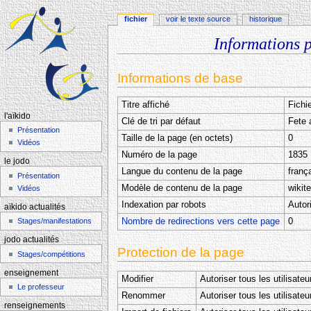
fichier
voir le texte source
historique
Informations 
Aller à :
navigation
,
rechercher
Informations de base
Titre affiché
Fichi
l'aïkido
Clé de tri par défaut
Fete 
Présentation
Taille de la page (en octets)
0
Vidéos
Numéro de la page
1835
le jodo
Langue du contenu de la page
frança
Présentation
Modèle de contenu de la page
wikit
Vidéos
Indexation par robots
Autor
aïkido actualités
Nombre de redirections vers cette page
0
Stages/manifestations
jodo actualités
Protection de la page
Stages/compétitions
enseignement
Modifier
Autoriser tous les utilisateu
Le professeur
Renommer
Autoriser tous les utilisateu
renseignements