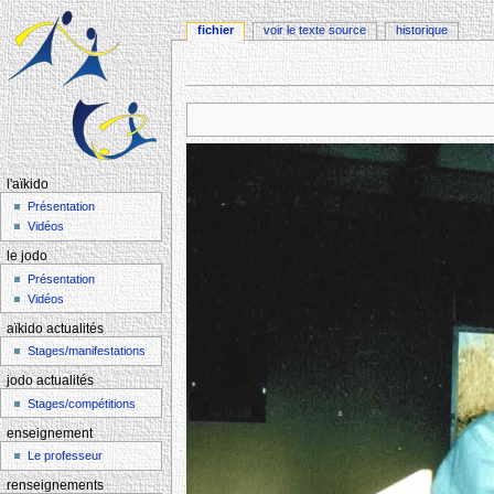
fichier
voir le texte source
historique
Aller à :
navigation
,
rechercher
l'aïkido
Présentation
Vidéos
le jodo
Présentation
Vidéos
aïkido actualités
Stages/manifestations
jodo actualités
Stages/compétitions
enseignement
Le professeur
renseignements