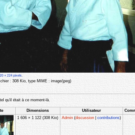
20 × 224 pixels
.
 fichier : 308 Kio, type MIME :
image/jpeg
)
tel qu'il était à ce moment-là.
te
Dimensions
Utilisateur
Comm
1 606 × 1 122
(308 Kio)
Admin
(
discussion
|
contributions
)