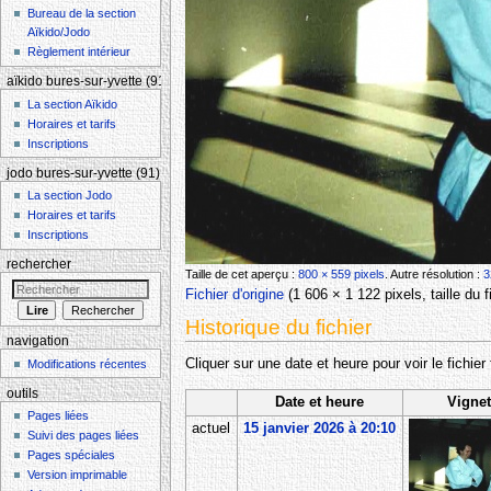
Bureau de la section
Aïkido/Jodo
Règlement intérieur
aïkido bures-sur-yvette (91)
La section Aïkido
Horaires et tarifs
Inscriptions
jodo bures-sur-yvette (91)
La section Jodo
Horaires et tarifs
Inscriptions
rechercher
Taille de cet aperçu :
800 × 559 pixels
.
Autre résolution :
3
Fichier d'origine
‎
(1 606 × 1 122 pixels, taille du
Historique du fichier
navigation
Cliquer sur une date et heure pour voir le fichier 
Modifications récentes
outils
Date et heure
Vignet
Pages liées
actuel
15 janvier 2026 à 20:10
Suivi des pages liées
Pages spéciales
Version imprimable