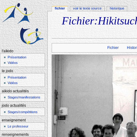
fichier
voir le texte source
historique
Fichier:Hikitsuc
Aller à :
navigation
,
rechercher
Fichier
Histor
l'aïkido
Présentation
Vidéos
le jodo
Présentation
Vidéos
aïkido actualités
Stages/manifestations
jodo actualités
Stages/compétitions
enseignement
Le professeur
renseignements