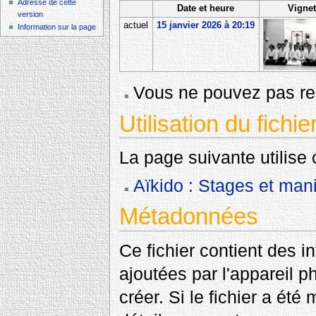
Adresse de cette
Date et heure
Vignet
version
actuel
15 janvier 2026 à 20:19
Information sur la page
Vous ne pouvez pas rem
Utilisation du fichie
La page suivante utilise c
Aïkido : Stages et mani
Métadonnées
Ce fichier contient des 
ajoutées par l'appareil p
créer. Si le fichier a été