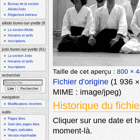
Bureau de la section
Aïkido/Jodo
Règlement intérieur
aïkido bures-sur-yvette (91)
La section Aïkido
Horaires et tarifs
Inscriptions
jodo bures-sur-yvette (91)
La section Jodo
Horaires et tarifs
Inscriptions
Taille de cet aperçu :
800 × 4
rechercher
Fichier d'origine
‎
(1 936 × 
MIME :
image/jpeg
)
navigation
Historique du fichie
Modifications récentes
outils
Cliquer sur une date et heu
Pages liées
Suivi des pages liées
moment-là.
Pages spéciales
Version imprimable