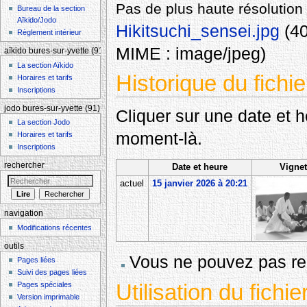
Pas de plus haute résolution 
Bureau de la section
Aïkido/Jodo
Hikitsuchi_sensei.jpg
‎
(40
Règlement intérieur
MIME :
image/jpeg
)
aïkido bures-sur-yvette (91)
La section Aïkido
Historique du fichie
Horaires et tarifs
Inscriptions
jodo bures-sur-yvette (91)
Cliquer sur une date et heu
La section Jodo
moment-là.
Horaires et tarifs
Inscriptions
rechercher
Date et heure
Vignet
actuel
15 janvier 2026 à 20:21
navigation
Modifications récentes
outils
Vous ne pouvez pas rem
Pages liées
Suivi des pages liées
Utilisation du fichie
Pages spéciales
Version imprimable