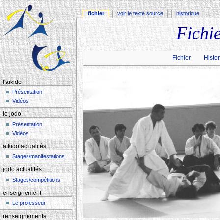
fichier
voir le texte source
historique
Fichie
Aller à :
navigation
,
rechercher
Fichier
Histor
l'aïkido
Présentation
Vidéos
le jodo
Présentation
Vidéos
aïkido actualités
Stages/manifestations
jodo actualités
Stages/compétitions
enseignement
Le professeur
renseignements