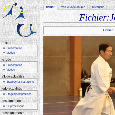
fichier
voir le texte source
historique
Fichier:J
Aller à :
navigation
,
rechercher
Fichier
l'aïkido
Présentation
Vidéos
le jodo
Présentation
Vidéos
aïkido actualités
Stages/manifestations
jodo actualités
Stages/compétitions
enseignement
Le professeur
renseignements