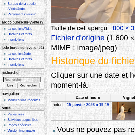
Bureau de la section
Aïkido/Jodo
Règlement intérieur
aïkido bures-sur-yvette (91)
Taille de cet aperçu :
800 × 3
La section Aïkido
Horaires et tarifs
Fichier d'origine
‎
(1 600 × 
Inscriptions
MIME :
image/jpeg
)
jodo bures-sur-yvette (91)
La section Jodo
Historique du fichie
Horaires et tarifs
Inscriptions
rechercher
Cliquer sur une date et heu
moment-là.
navigation
Date et heure
Vignet
Modifications récentes
actuel
15 janvier 2026 à 19:49
outils
Pages liées
Suivi des pages liées
Pages spéciales
Vous ne pouvez pas rem
Version imprimable