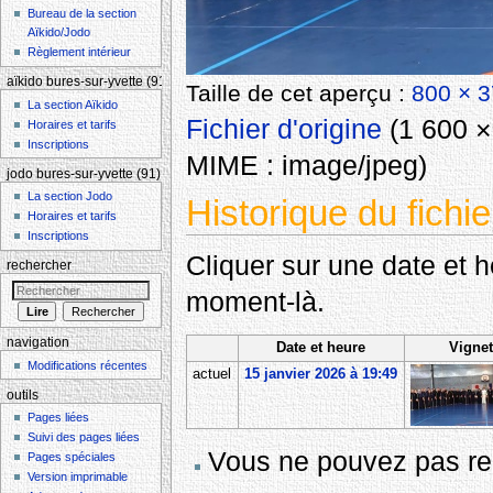
Bureau de la section
Aïkido/Jodo
Règlement intérieur
aïkido bures-sur-yvette (91)
Taille de cet aperçu :
800 × 3
La section Aïkido
Fichier d'origine
‎
(1 600 × 
Horaires et tarifs
Inscriptions
MIME :
image/jpeg
)
jodo bures-sur-yvette (91)
La section Jodo
Historique du fichie
Horaires et tarifs
Inscriptions
Cliquer sur une date et heu
rechercher
moment-là.
navigation
Date et heure
Vignet
Modifications récentes
actuel
15 janvier 2026 à 19:49
outils
Pages liées
Suivi des pages liées
Vous ne pouvez pas rem
Pages spéciales
Version imprimable