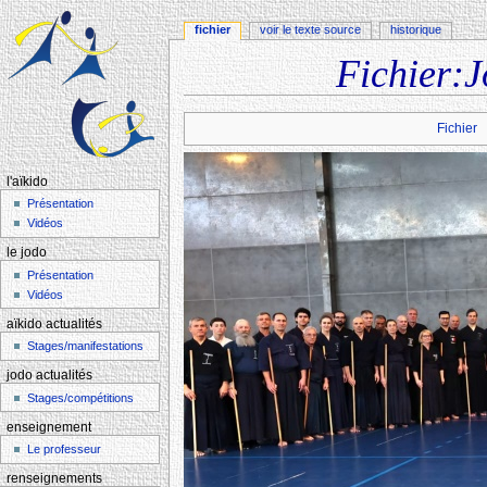
fichier
voir le texte source
historique
Fichier:J
Aller à :
navigation
,
rechercher
Fichier
l'aïkido
Présentation
Vidéos
le jodo
Présentation
Vidéos
aïkido actualités
Stages/manifestations
jodo actualités
Stages/compétitions
enseignement
Le professeur
renseignements