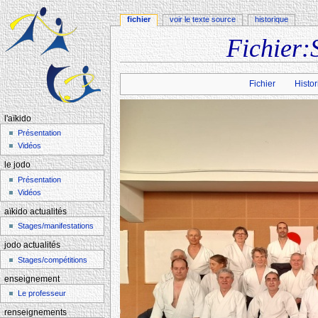
fichier
voir le texte source
historique
Fichier:
Aller à :
navigation
,
rechercher
Fichier
Histor
l'aïkido
Présentation
Vidéos
le jodo
Présentation
Vidéos
aïkido actualités
Stages/manifestations
jodo actualités
Stages/compétitions
enseignement
Le professeur
renseignements