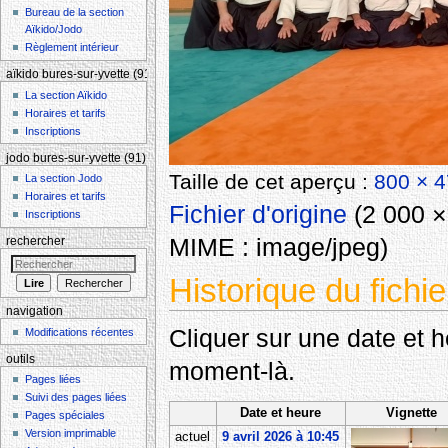
Bureau de la section
Aïkido/Jodo
Règlement intérieur
aïkido bures-sur-yvette (91)
La section Aïkido
Horaires et tarifs
Inscriptions
jodo bures-sur-yvette (91)
Taille de cet aperçu :
800 × 4
La section Jodo
Horaires et tarifs
Fichier d'origine
‎
(2 000 × 
Inscriptions
MIME :
image/jpeg
)
rechercher
Historique du fichie
navigation
Cliquer sur une date et heu
Modifications récentes
outils
moment-là.
Pages liées
Suivi des pages liées
Date et heure
Vignette
Pages spéciales
Version imprimable
actuel
9 avril 2026 à 10:45