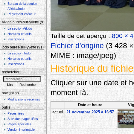
Bureau de la section
Aïkido/Jodo
Règlement intérieur
aïkido bures-sur-yvette (91)
La section Aïkido
Horaires et tarifs
Taille de cet aperçu :
800 × 4
Inscriptions
Fichier d'origine
‎
(3 428 × 
jodo bures-sur-yvette (91)
MIME :
image/jpeg
)
La section Jodo
Horaires et tarifs
Inscriptions
Historique du fichie
rechercher
Cliquer sur une date et heu
moment-là.
navigation
Modifications récentes
Date et heure
Vig
outils
actuel
21 novembre 2025 à 16:57
Pages liées
Suivi des pages liées
Pages spéciales
Version imprimable