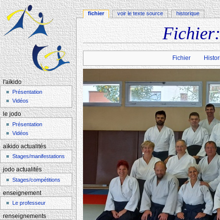
fichier
voir le texte source
historique
Fichier
Aller à :
navigation
,
rechercher
Fichier
Histor
l'aïkido
Présentation
Vidéos
le jodo
Présentation
Vidéos
aïkido actualités
Stages/manifestations
jodo actualités
Stages/compétitions
enseignement
Le professeur
renseignements