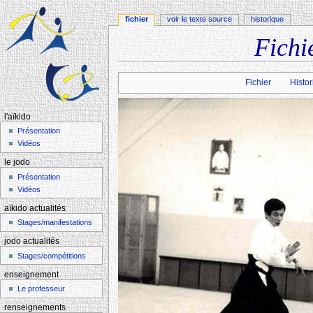
fichier
voir le texte source
historique
Fichi
Aller à :
navigation
,
rechercher
Fichier
Histor
l'aïkido
Présentation
Vidéos
le jodo
Présentation
Vidéos
aïkido actualités
Stages/manifestations
jodo actualités
Stages/compétitions
enseignement
Le professeur
renseignements