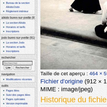
Bureau de la section
Aïkido/Jodo
Règlement intérieur
aïkido bures-sur-yvette (91)
La section Aïkido
Horaires et tarifs
Inscriptions
jodo bures-sur-yvette (91)
La section Jodo
Horaires et tarifs
Inscriptions
rechercher
Taille de cet aperçu :
464 × 5
navigation
Modifications récentes
Fichier d'origine
‎
(912 × 1 
outils
MIME :
image/jpeg
)
Pages liées
Suivi des pages liées
Historique du fichie
Pages spéciales
Version imprimable