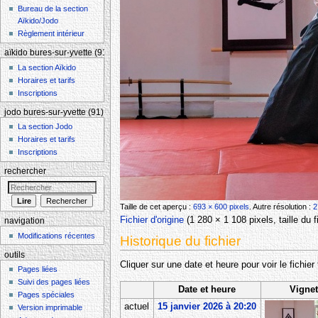
Bureau de la section
Aïkido/Jodo
Règlement intérieur
aïkido bures-sur-yvette (91)
La section Aïkido
Horaires et tarifs
Inscriptions
jodo bures-sur-yvette (91)
La section Jodo
Horaires et tarifs
Inscriptions
rechercher
Taille de cet aperçu :
693 × 600 pixels
.
Autre résolution :
2
Fichier d'origine
‎
(1 280 × 1 108 pixels, taille du
navigation
Modifications récentes
Historique du fichier
outils
Cliquer sur une date et heure pour voir le fichier 
Pages liées
Suivi des pages liées
Date et heure
Vignet
Pages spéciales
actuel
15 janvier 2026 à 20:20
Version imprimable