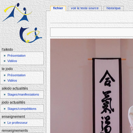
fichier
voir le texte source
historique
Aller à :
navigation
,
rechercher
l'aïkido
Présentation
Vidéos
le jodo
Présentation
Vidéos
aïkido actualités
Stages/manifestations
jodo actualités
Stages/compétitions
enseignement
Le professeur
renseignements