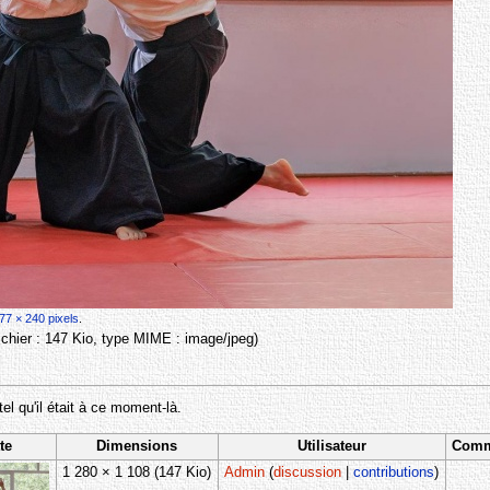
77 × 240 pixels
.
 fichier : 147 Kio, type MIME :
image/jpeg
)
tel qu'il était à ce moment-là.
te
Dimensions
Utilisateur
Comm
1 280 × 1 108
(147 Kio)
Admin
(
discussion
|
contributions
)