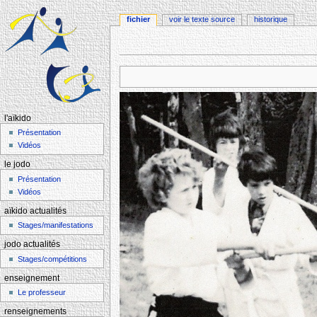
fichier
voir le texte source
historique
Aller à :
navigation
,
rechercher
l'aïkido
Présentation
Vidéos
le jodo
Présentation
Vidéos
aïkido actualités
Stages/manifestations
jodo actualités
Stages/compétitions
enseignement
Le professeur
renseignements