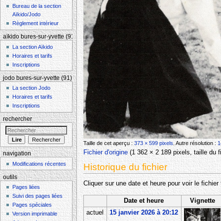
Bureau de la section
Aïkido/Jodo
Règlement intérieur
aïkido bures-sur-yvette (91)
La section Aïkido
Horaires et tarifs
Inscriptions
jodo bures-sur-yvette (91)
La section Jodo
Horaires et tarifs
Inscriptions
rechercher
Taille de cet aperçu :
373 × 599 pixels
.
Autre résolution :
1
Fichier d'origine
‎
(1 362 × 2 189 pixels, taille du
navigation
Modifications récentes
Historique du fichier
outils
Cliquer sur une date et heure pour voir le fichier 
Pages liées
Suivi des pages liées
Date et heure
Vignette
Pages spéciales
actuel
15 janvier 2026 à 20:12
Version imprimable