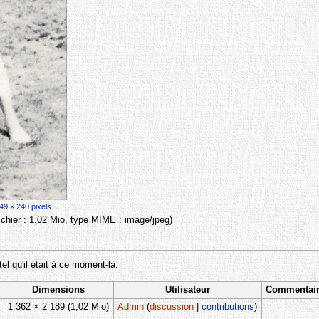
49 × 240 pixels
.
 fichier : 1,02 Mio, type MIME :
image/jpeg
)
tel qu'il était à ce moment-là.
Dimensions
Utilisateur
Commentai
1 362 × 2 189
(1,02 Mio)
Admin
(
discussion
|
contributions
)