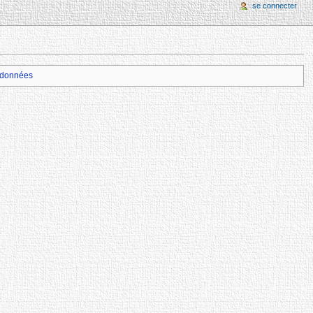
se connecter
données