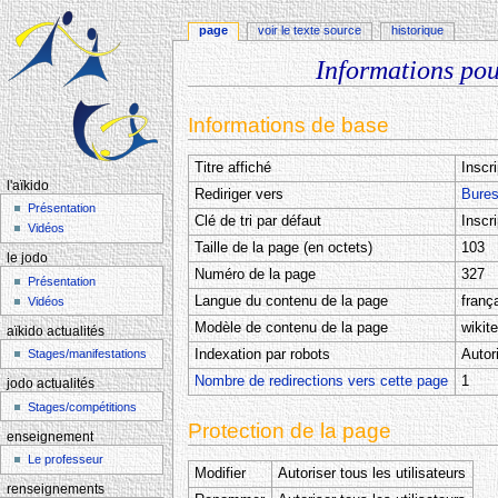
page
voir le texte source
historique
Informations pou
Aller à :
navigation
,
rechercher
Informations de base
Titre affiché
Inscr
l'aïkido
Rediriger vers
Bures
Présentation
Clé de tri par défaut
Inscr
Vidéos
Taille de la page (en octets)
103
le jodo
Numéro de la page
327
Présentation
Langue du contenu de la page
frança
Vidéos
Modèle de contenu de la page
wikit
aïkido actualités
Indexation par robots
Autor
Stages/manifestations
Nombre de redirections vers cette page
1
jodo actualités
Stages/compétitions
Protection de la page
enseignement
Le professeur
Modifier
Autoriser tous les utilisateurs
renseignements