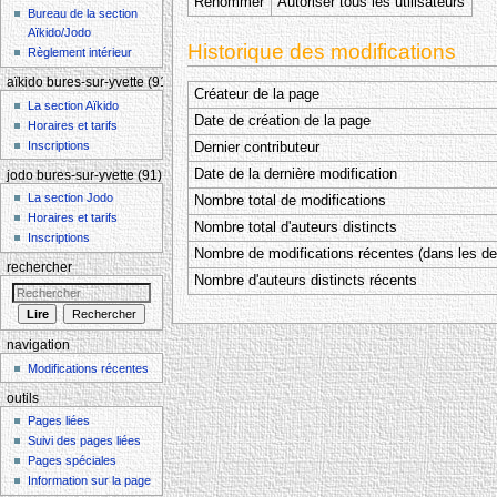
Renommer
Autoriser tous les utilisateurs
Bureau de la section
Aïkido/Jodo
Historique des modifications
Règlement intérieur
aïkido bures-sur-yvette (91)
Créateur de la page
La section Aïkido
Date de création de la page
Horaires et tarifs
Inscriptions
Dernier contributeur
Date de la dernière modification
jodo bures-sur-yvette (91)
La section Jodo
Nombre total de modifications
Horaires et tarifs
Nombre total d'auteurs distincts
Inscriptions
Nombre de modifications récentes (dans les der
rechercher
Nombre d'auteurs distincts récents
navigation
Modifications récentes
outils
Pages liées
Suivi des pages liées
Pages spéciales
Information sur la page