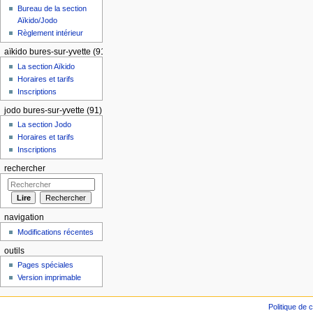
Bureau de la section
Aïkido/Jodo
Règlement intérieur
aïkido bures-sur-yvette (91)
La section Aïkido
Horaires et tarifs
Inscriptions
jodo bures-sur-yvette (91)
La section Jodo
Horaires et tarifs
Inscriptions
rechercher
navigation
Modifications récentes
outils
Pages spéciales
Version imprimable
Politique de c