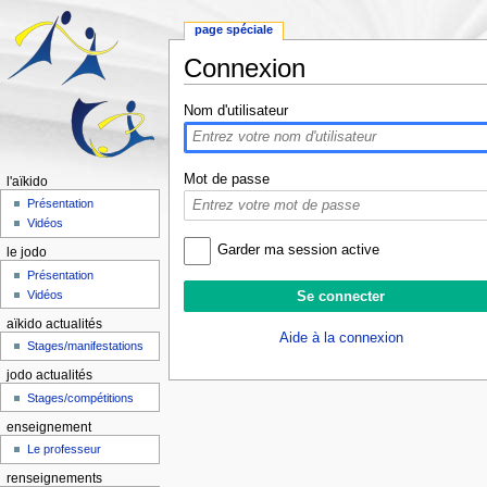
page spéciale
Connexion
Aller à :
navigation
,
rechercher
Nom d'utilisateur
Mot de passe
l'aïkido
Présentation
Vidéos
Garder ma session active
le jodo
Présentation
Vidéos
aïkido actualités
Aide à la connexion
Stages/manifestations
jodo actualités
Stages/compétitions
enseignement
Le professeur
renseignements