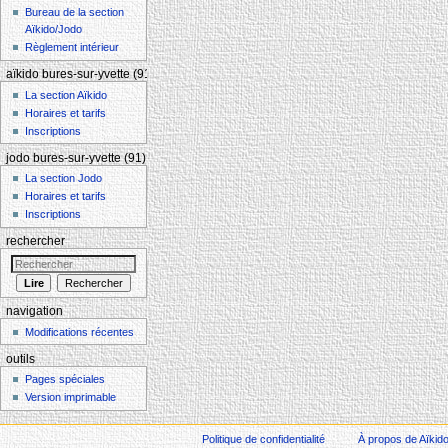
Bureau de la section
Aïkido/Jodo
Règlement intérieur
aïkido bures-sur-yvette (91)
La section Aïkido
Horaires et tarifs
Inscriptions
jodo bures-sur-yvette (91)
La section Jodo
Horaires et tarifs
Inscriptions
rechercher
navigation
Modifications récentes
outils
Pages spéciales
Version imprimable
Politique de confidentialité
À propos de Aïkid