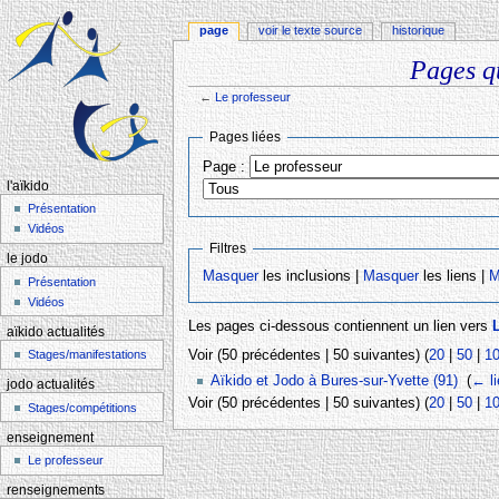
page
voir le texte source
historique
Pages qu
←
Le professeur
Aller à :
navigation
,
rechercher
Pages liées
Page :
l'aïkido
Présentation
Vidéos
Filtres
le jodo
Masquer
les inclusions |
Masquer
les liens |
M
Présentation
Vidéos
Les pages ci-dessous contiennent un lien vers
aïkido actualités
Voir (50 précédentes | 50 suivantes) (
20
|
50
|
1
Stages/manifestations
Aïkido et Jodo à Bures-sur-Yvette (91)
‎
(
← l
jodo actualités
Voir (50 précédentes | 50 suivantes) (
20
|
50
|
1
Stages/compétitions
enseignement
Le professeur
renseignements