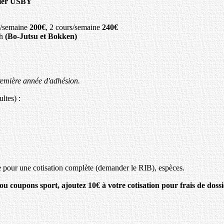
ssier USBY
s/semaine
200€
, 2 cours/semaine
240€
1h
(Bo-Jutsu et Bokken)
remière année d'adhésion.
ltes) :
 pour une cotisation complète (demander le RIB), espèces.
upons sport, ajoutez 10€ à votre cotisation pour frais de dossi