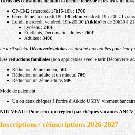
Tarifs des cotisations incluant la licence fédérale et les frais de do
CP-CM2 : mercredi 17h15-18h :
170€
6ème-3ème : mercredi 18h-19h
et/ou
vendredi 19h-20h : 1 cour
Lundi, mercredi, vendredi 19h-20h30
(Aïkido)
et de 20h30 à 2
Lycéens :
240€
Étudiants, Découverte adultes :
260€
Adultes :
340€
Le tarif spécial
Découverte-adultes
est destiné aux adultes pour leur p
Les réductions familiales
(non applicables avec le tarif Découverte-adu
Réduction 2ème mineur,
50€
Réduction un adulte et un mineur,
70€
Réduction un 2ème adulte,
90€
Mode de paiement :
Un ou deux chèques à l'ordre d'Aïkido USBY, virement bancaire
NOUVEAU : Pour ceux qui règlent par chèques vacances ANCV ou co
Inscriptions / réinscriptions 2026-2027