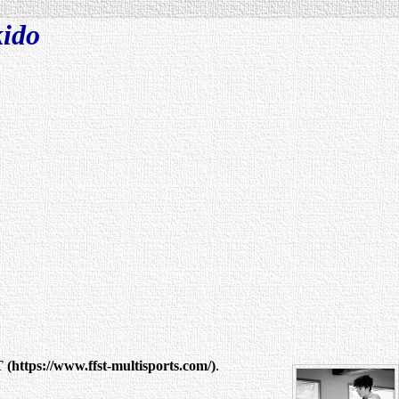
kido
T
.