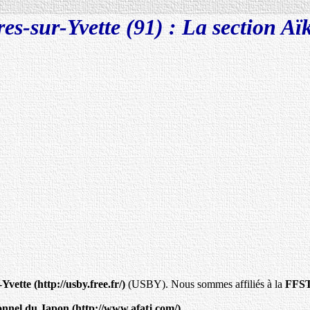
es-sur-Yvette (91) : La section Aï
-Yvette
(USBY). Nous sommes affiliés à la
FFS
ionnel du Japon