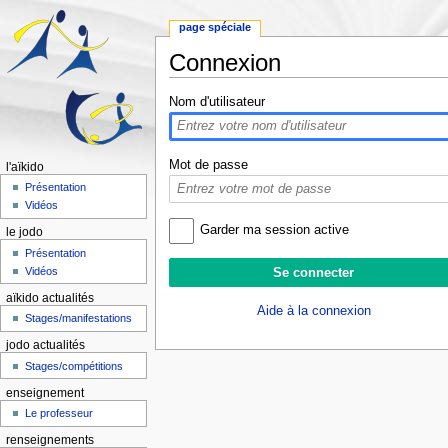
page spéciale
Connexion
Aller à :
navigation
,
rechercher
Nom d'utilisateur
Mot de passe
l'aïkido
Présentation
Vidéos
Garder ma session active
le jodo
Présentation
Vidéos
aïkido actualités
Aide à la connexion
Stages/manifestations
jodo actualités
Stages/compétitions
enseignement
Le professeur
renseignements