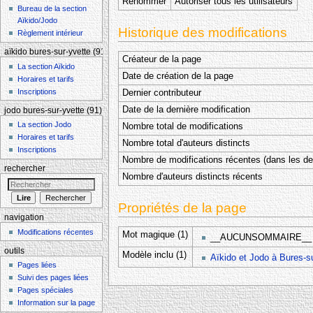
Renommer
Autoriser tous les utilisateurs
Bureau de la section
Aïkido/Jodo
Historique des modifications
Règlement intérieur
aïkido bures-sur-yvette (91)
Créateur de la page
La section Aïkido
Date de création de la page
Horaires et tarifs
Inscriptions
Dernier contributeur
Date de la dernière modification
jodo bures-sur-yvette (91)
La section Jodo
Nombre total de modifications
Horaires et tarifs
Nombre total d'auteurs distincts
Inscriptions
Nombre de modifications récentes (dans les der
rechercher
Nombre d'auteurs distincts récents
Propriétés de la page
navigation
Modifications récentes
Mot magique (1)
__AUCUNSOMMAIRE__
outils
Modèle inclu (1)
Aïkido et Jodo à Bures-s
Pages liées
Suivi des pages liées
Pages spéciales
Information sur la page