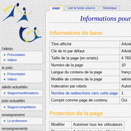
page
voir le texte source
historique
Informations pour
Aller à :
navigation
,
rechercher
Informations de base
Titre affiché
Aïkid
l'aïkido
Clé de tri par défaut
Aïkid
Présentation
Taille de la page (en octets)
4 760
Vidéos
Numéro de la page
10
le jodo
Langue du contenu de la page
frança
Présentation
Modèle de contenu de la page
wikit
Vidéos
Indexation par robots
Autor
aïkido actualités
Nombre de redirections vers cette page
1
Stages/manifestations
Compté comme page de contenu
Oui
jodo actualités
Stages/compétitions
Protection de la page
enseignement
Le professeur
Modifier
Autoriser tous les utilisateurs
renseignements