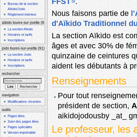
FFST
.
Bureau de la section
Aïkido/Jodo
Nous faisons partie de
l
Règlement intérieur
d'Aïkido Traditionnel d
aïkido bures-sur-yvette (91)
La section Aïkido
La section Aïkido est co
Horaires et tarifs
Inscriptions
âges et avec 30% de fé
jodo bures-sur-yvette (91)
quinzaine de ceintures qu
La section Jodo
Horaires et tarifs
aident les débutants à p
Inscriptions
rechercher
Renseignements
Pour tout renseignement
navigation
Modifications récentes
président de section,
A
outils
aikidojodousby _at_ g
Pages liées
Suivi des pages liées
Le professeur, les 
Pages spéciales
Version imprimable