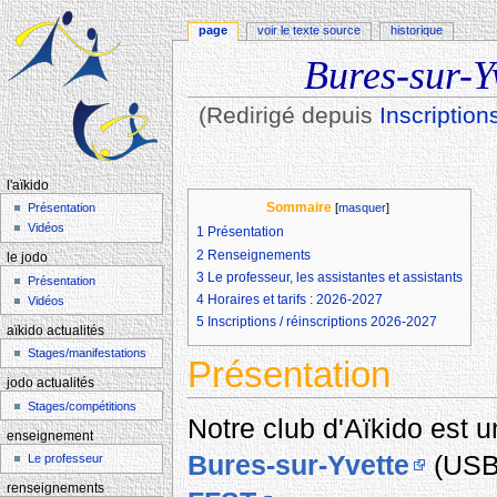
page
voir le texte source
historique
Bures-sur-Yv
(Redirigé depuis
Inscription
Aller à :
navigation
,
rechercher
l'aïkido
Sommaire
[
masquer
]
Présentation
Vidéos
1
Présentation
2
Renseignements
le jodo
3
Le professeur, les assistantes et assistants
Présentation
4
Horaires et tarifs : 2026-2027
Vidéos
5
Inscriptions / réinscriptions 2026-2027
aïkido actualités
Stages/manifestations
Présentation
jodo actualités
Stages/compétitions
Notre club d'Aïkido est 
enseignement
Bures-sur-Yvette
(USBY
Le professeur
renseignements