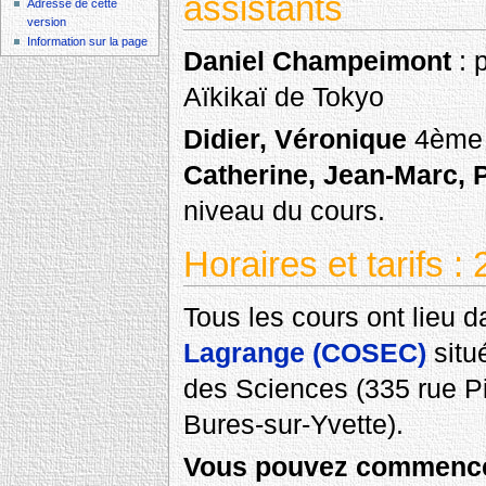
assistants
Adresse de cette
version
Information sur la page
Daniel Champeimont
: 
Aïkikaï de Tokyo
Didier, Véronique
4ème 
Catherine, Jean-Marc, P
niveau du cours.
Horaires et tarifs 
Tous les cours ont lieu 
Lagrange (COSEC)
situ
des Sciences (335 rue P
Bures-sur-Yvette).
Vous pouvez commence