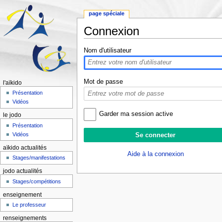
page spéciale
Connexion
Aller à :
navigation
,
rechercher
Nom d'utilisateur
Mot de passe
l'aïkido
Présentation
Vidéos
Garder ma session active
le jodo
Présentation
Vidéos
aïkido actualités
Aide à la connexion
Stages/manifestations
jodo actualités
Stages/compétitions
enseignement
Le professeur
renseignements