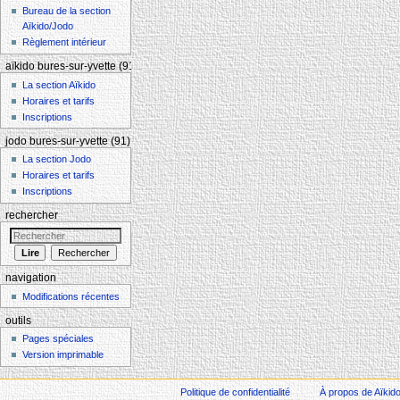
Bureau de la section
Aïkido/Jodo
Règlement intérieur
aïkido bures-sur-yvette (91)
La section Aïkido
Horaires et tarifs
Inscriptions
jodo bures-sur-yvette (91)
La section Jodo
Horaires et tarifs
Inscriptions
rechercher
navigation
Modifications récentes
outils
Pages spéciales
Version imprimable
Politique de confidentialité
À propos de Aïkid