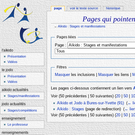
page
voir le texte source
historique
Pages qui pointent
←
Aïkido : Stages et manifestations
Aller à :
navigation
,
rechercher
Pages liées
Page :
l'aïkido
Présentation
Vidéos
Filtres
le jodo
Masquer
les inclusions |
Masquer
les liens |
M
Présentation
Vidéos
Les pages ci-dessous contiennent un lien vers
A
aïkido actualités
Voir (50 précédentes | 50 suivantes) (
20
|
50
|
1
Stages/manifestations
Aïkido et Jodo à Bures-sur-Yvette (91)
‎
(
← l
jodo actualités
Aïkido : Stages
(page de redirection) ‎
(
← lie
Stages/compétitions
Voir (50 précédentes | 50 suivantes) (
20
|
50
|
1
enseignement
Le professeur
renseignements