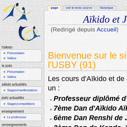
page
voir le texte source
historique
Aïkido et 
(Redirigé depuis
Accueil
)
Aller à :
navigation
,
rechercher
l'aïkido
Bienvenue sur le si
Présentation
Vidéos
l'USBY (91)
le jodo
Présentation
Les cours d'Aïkido et de
Vidéos
aïkido actualités
un :
Stages/manifestations
Professeur diplômé d'
jodo actualités
Stages/compétitions
7ème Dan d'Aïkido Aï
enseignement
6ème Dan Renshi de 
Le professeur
renseignements