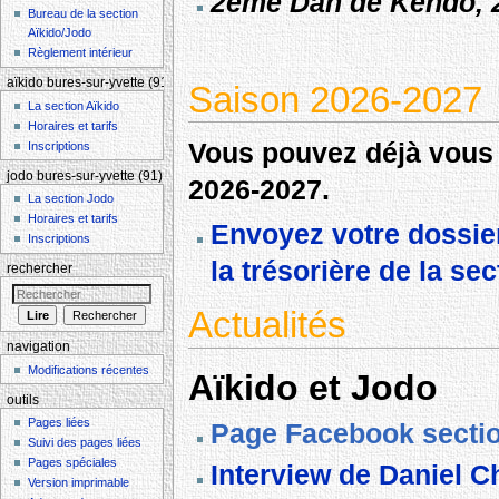
2ème Dan de Kendo, 
Bureau de la section
Aïkido/Jodo
Règlement intérieur
aïkido bures-sur-yvette (91)
Saison 2026-2027
La section Aïkido
Horaires et tarifs
Vous pouvez déjà vous i
Inscriptions
jodo bures-sur-yvette (91)
2026-2027.
La section Jodo
Horaires et tarifs
Envoyez votre dossier
Inscriptions
la trésorière de la sec
rechercher
Actualités
navigation
Modifications récentes
Aïkido et Jodo
outils
Pages liées
Page Facebook secti
Suivi des pages liées
Pages spéciales
Interview de Daniel 
Version imprimable