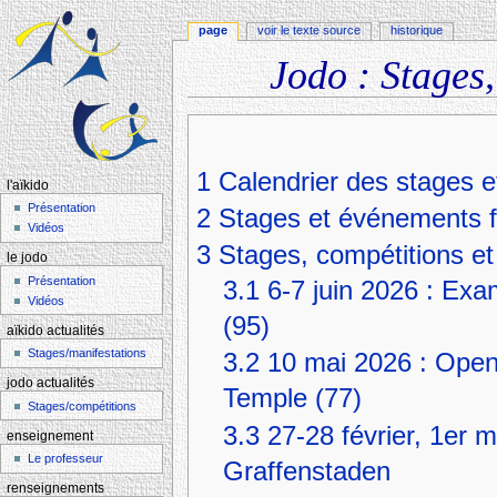
page
voir le texte source
historique
Jodo : Stages,
Aller à :
navigation
,
rechercher
1
Calendrier des stages e
l'aïkido
Présentation
2
Stages et événements f
Vidéos
3
Stages, compétitions et
le jodo
Présentation
3.1
6-7 juin 2026 : Exa
Vidéos
(95)
aïkido actualités
Stages/manifestations
3.2
10 mai 2026 : Open 
jodo actualités
Temple (77)
Stages/compétitions
3.3
27-28 février, 1er 
enseignement
Le professeur
Graffenstaden
renseignements