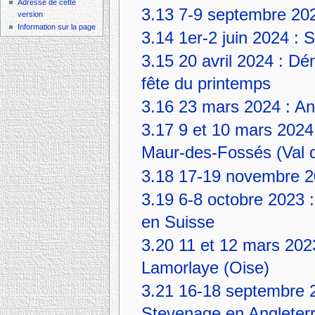
Adresse de cette
3.13
7-9 septembre 20
version
Information sur la page
3.14
1er-2 juin 2024 : 
3.15
20 avril 2024 : Dém
fête du printemps
3.16
23 mars 2024 : A
3.17
9 et 10 mars 2024
Maur-des-Fossés (Val 
3.18
17-19 novembre 20
3.19
6-8 octobre 2023 
en Suisse
3.20
11 et 12 mars 202
Lamorlaye (Oise)
3.21
16-18 septembre 
Stevenage en Angleter