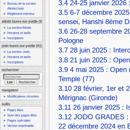
3.4
24-25 janvier 2026 
Bureau de la section
Aïkido/Jodo
3.5
6-7 décembre 2025 
Règlement intérieur
sensei, Hanshi 8ème 
aïkido bures-sur-yvette (91)
La section Aïkido
3.6
26-28 septembre 20
Horaires et tarifs
Inscriptions
Pologne
jodo bures-sur-yvette (91)
3.7
28 juin 2025 : Inte
La section Jodo
Horaires et tarifs
3.8
21 juin 2025 : Ope
Inscriptions
3.9
4 mai 2025 : Open r
rechercher
Temple (77)
3.10
28 février, 1er e
navigation
Mérignac (Gironde)
Modifications récentes
outils
3.11
26 janvier 2025 : 
Pages liées
3.12
JODO GRADES : 16
Suivi des pages liées
Pages spéciales
22 décembre 2024 en B
Version imprimable