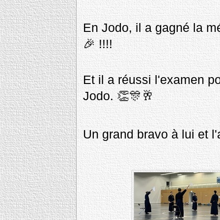
En Jodo, il a gagné la mé
🎉 !!!!
Et il a réussi l'examen p
Jodo. 👏🎊🥂
Un grand bravo à lui et