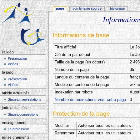
page
voir le texte source
historique
Information
Aller à :
navigation
,
rechercher
Informations de base
Titre affiché
Le Jo
l'aïkido
Clé de tri par défaut
Le Jo
Présentation
Taille de la page (en octets)
2 493
Vidéos
Numéro de la page
35
le jodo
Langue du contenu de la page
frança
Présentation
Modèle de contenu de la page
wikit
Vidéos
Indexation par robots
Autor
aïkido actualités
Nombre de redirections vers cette page
0
Stages/manifestations
jodo actualités
Protection de la page
Stages/compétitions
enseignement
Modifier
Autoriser tous les utilisateurs
Le professeur
Renommer
Autoriser tous les utilisateurs
renseignements