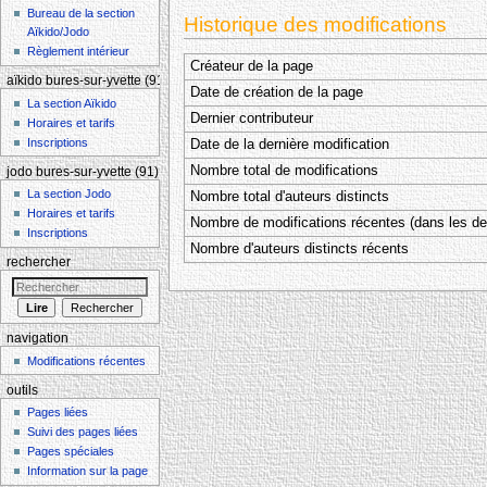
Bureau de la section
Historique des modifications
Aïkido/Jodo
Règlement intérieur
Créateur de la page
aïkido bures-sur-yvette (91)
Date de création de la page
La section Aïkido
Dernier contributeur
Horaires et tarifs
Inscriptions
Date de la dernière modification
Nombre total de modifications
jodo bures-sur-yvette (91)
La section Jodo
Nombre total d'auteurs distincts
Horaires et tarifs
Nombre de modifications récentes (dans les der
Inscriptions
Nombre d'auteurs distincts récents
rechercher
navigation
Modifications récentes
outils
Pages liées
Suivi des pages liées
Pages spéciales
Information sur la page